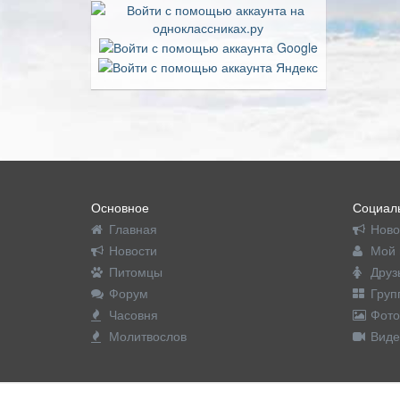
Основное
Социаль
Главная
Ново
Новости
Мой 
Питомцы
Друз
Форум
Груп
Часовня
Фото
Молитвослов
Виде