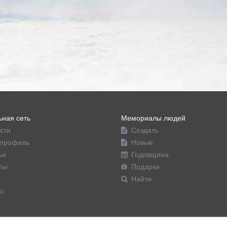
ная сеть
Мемориалы людей
сти
Создать
профиль
Новые
ья
Годовщина
пы
Подарки
Найти
о