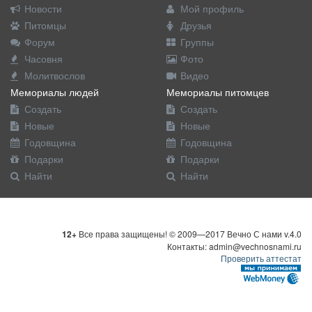
Новости
Мой профиль
Питомцы
Друзья
Форум
Группы
Часовня
Фото
Молитвослов
Видео
Мемориалы людей
Мемориалы питомцев
Создать
Создать
Новые
Новые
Годовщина
Годовщина
Подарки
Подарки
Найти
Найти
12+
Все права защищены! © 2009—2017 Вечно С нами v.4.0
Контакты: admin@vechnosnami.ru
Проверить аттестат