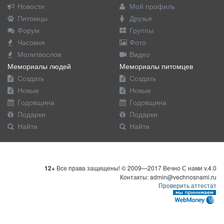
Новости
Мой профиль
Питомцы
Друзья
Форум
Группы
Часовня
Фото
Молитвослов
Видео
Мемориалы людей
Мемориалы питомцев
Создать
Создать
Новые
Новые
Годовщина
Годовщина
Подарки
Подарки
Найти
Найти
12+
Все права защищены! © 2009—2017 Вечно С нами v.4.0
Контакты: admin@vechnosnami.ru
Проверить аттестат