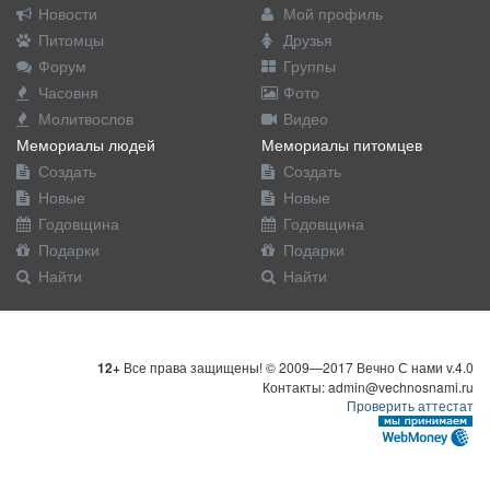
Новости
Мой профиль
Питомцы
Друзья
Форум
Группы
Часовня
Фото
Молитвослов
Видео
Мемориалы людей
Мемориалы питомцев
Создать
Создать
Новые
Новые
Годовщина
Годовщина
Подарки
Подарки
Найти
Найти
12+
Все права защищены! © 2009—2017 Вечно С нами v.4.0
Контакты: admin@vechnosnami.ru
Проверить аттестат