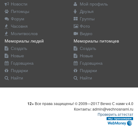
Новости
Мой профиль
Питомцы
Друзья
Форум
Группы
Часовня
Фото
Молитвослов
Видео
Мемориалы людей
Мемориалы питомцев
Создать
Создать
Новые
Новые
Годовщина
Годовщина
Подарки
Подарки
Найти
Найти
12+
Все права защищены! © 2009—2017 Вечно С нами v.4.0
Контакты: admin@vechnosnami.ru
Проверить аттестат