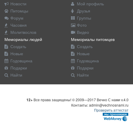
Новости
Мой профиль
Питомцы
Друзья
Форум
Группы
Часовня
Фото
Молитвослов
Видео
Мемориалы людей
Мемориалы питомцев
Создать
Создать
Новые
Новые
Годовщина
Годовщина
Подарки
Подарки
Найти
Найти
12+
Все права защищены! © 2009—2017 Вечно С нами v.4.0
Контакты: admin@vechnosnami.ru
Проверить аттестат