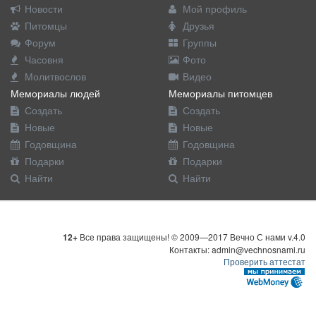
Новости
Мой профиль
Питомцы
Друзья
Форум
Группы
Часовня
Фото
Молитвослов
Видео
Мемориалы людей
Мемориалы питомцев
Создать
Создать
Новые
Новые
Годовщина
Годовщина
Подарки
Подарки
Найти
Найти
12+
Все права защищены! © 2009—2017 Вечно С нами v.4.0
Контакты: admin@vechnosnami.ru
Проверить аттестат