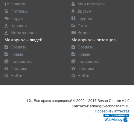
Новости
Мой профиль
Питомцы
Друзья
Форум
Группы
Часовня
Фото
Молитвослов
Видео
Мемориалы людей
Мемориалы питомцев
Создать
Создать
Новые
Новые
Годовщина
Годовщина
Подарки
Подарки
Найти
Найти
12+
Все права защищены! © 2009—2017 Вечно С нами v.4.0
Контакты: admin@vechnosnami.ru
Проверить аттестат