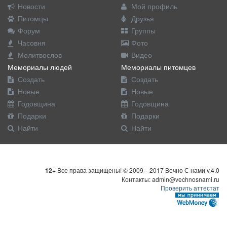
Новости
Мой профиль
Питомцы
Друзья
Форум
Группы
Часовня
Фото
Молитвослов
Видео
Мемориалы людей
Мемориалы питомцев
Создать
Создать
Новые
Новые
Годовщина
Годовщина
Подарки
Подарки
Найти
Найти
12+
Все права защищены! © 2009—2017 Вечно С нами v.4.0
Контакты: admin@vechnosnami.ru
Проверить аттестат