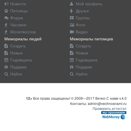
Новости
Мой профиль
Питомцы
Друзья
Форум
Группы
Часовня
Фото
Молитвослов
Видео
Мемориалы людей
Мемориалы питомцев
Создать
Создать
Новые
Новые
Годовщина
Годовщина
Подарки
Подарки
Найти
Найти
12+
Все права защищены! © 2009—2017 Вечно С нами v.4.0
Контакты: admin@vechnosnami.ru
Проверить аттестат