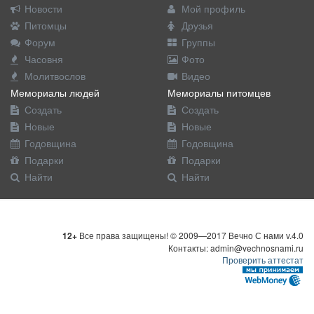
Новости
Мой профиль
Питомцы
Друзья
Форум
Группы
Часовня
Фото
Молитвослов
Видео
Мемориалы людей
Мемориалы питомцев
Создать
Создать
Новые
Новые
Годовщина
Годовщина
Подарки
Подарки
Найти
Найти
12+
Все права защищены! © 2009—2017 Вечно С нами v.4.0
Контакты: admin@vechnosnami.ru
Проверить аттестат