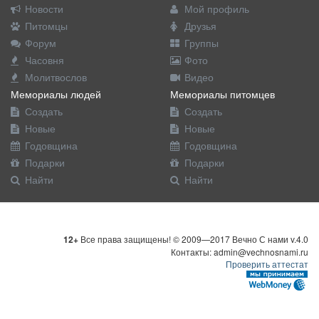
Новости
Мой профиль
Питомцы
Друзья
Форум
Группы
Часовня
Фото
Молитвослов
Видео
Мемориалы людей
Мемориалы питомцев
Создать
Создать
Новые
Новые
Годовщина
Годовщина
Подарки
Подарки
Найти
Найти
12+
Все права защищены! © 2009—2017 Вечно С нами v.4.0
Контакты: admin@vechnosnami.ru
Проверить аттестат