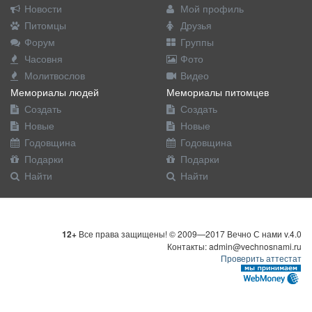
Новости
Мой профиль
Питомцы
Друзья
Форум
Группы
Часовня
Фото
Молитвослов
Видео
Мемориалы людей
Мемориалы питомцев
Создать
Создать
Новые
Новые
Годовщина
Годовщина
Подарки
Подарки
Найти
Найти
12+
Все права защищены! © 2009—2017 Вечно С нами v.4.0
Контакты: admin@vechnosnami.ru
Проверить аттестат