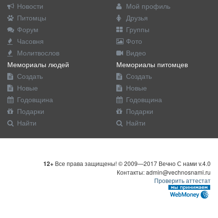
Новости
Мой профиль
Питомцы
Друзья
Форум
Группы
Часовня
Фото
Молитвослов
Видео
Мемориалы людей
Мемориалы питомцев
Создать
Создать
Новые
Новые
Годовщина
Годовщина
Подарки
Подарки
Найти
Найти
12+
Все права защищены! © 2009—2017 Вечно С нами v.4.0
Контакты: admin@vechnosnami.ru
Проверить аттестат