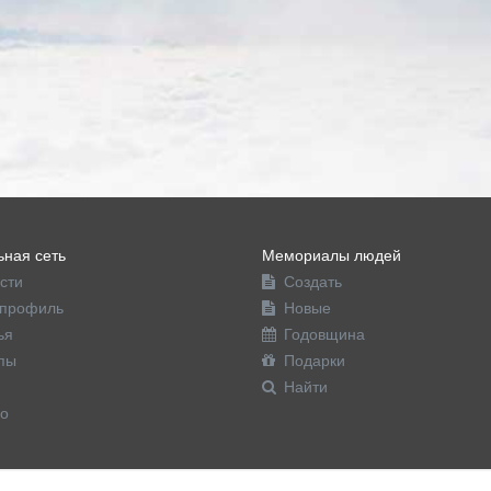
ная сеть
Мемориалы людей
сти
Создать
профиль
Новые
ья
Годовщина
пы
Подарки
Найти
о