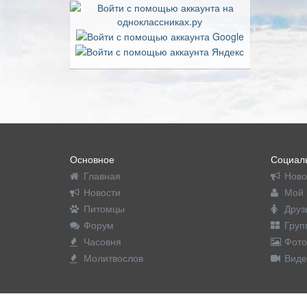
Основное
Социаль
Главная
Ново
Новости
Мой 
Питомцы
Друз
Форум
Груп
Часовня
Фото
Молитвослов
Виде