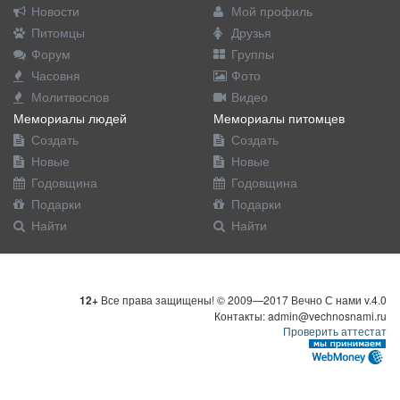
Новости
Мой профиль
Питомцы
Друзья
Форум
Группы
Часовня
Фото
Молитвослов
Видео
Мемориалы людей
Мемориалы питомцев
Создать
Создать
Новые
Новые
Годовщина
Годовщина
Подарки
Подарки
Найти
Найти
12+
Все права защищены! © 2009—2017 Вечно С нами v.4.0
Контакты: admin@vechnosnami.ru
Проверить аттестат