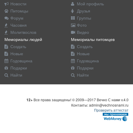
Новости
Мой профиль
Питомцы
Друзья
Форум
Группы
Часовня
Фото
Молитвослов
Видео
Мемориалы людей
Мемориалы питомцев
Создать
Создать
Новые
Новые
Годовщина
Годовщина
Подарки
Подарки
Найти
Найти
12+
Все права защищены! © 2009—2017 Вечно С нами v.4.0
Контакты: admin@vechnosnami.ru
Проверить аттестат