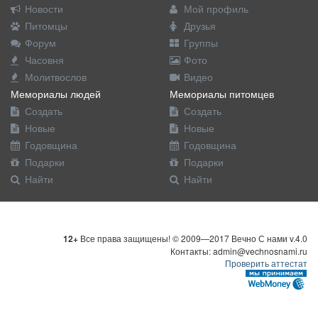
Новости
Мой профиль
Питомцы
Друзья
Форум
Группы
Часовня
Фото
Молитвослов
Видео
Мемориалы людей
Мемориалы питомцев
Создать
Создать
Новые
Новые
Годовщина
Годовщина
Подарки
Подарки
Найти
Найти
12+
Все права защищены! © 2009—2017 Вечно С нами v.4.0
Контакты: admin@vechnosnami.ru
Проверить аттестат