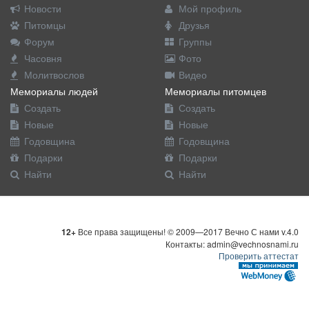
Новости
Мой профиль
Питомцы
Друзья
Форум
Группы
Часовня
Фото
Молитвослов
Видео
Мемориалы людей
Мемориалы питомцев
Создать
Создать
Новые
Новые
Годовщина
Годовщина
Подарки
Подарки
Найти
Найти
12+
Все права защищены! © 2009—2017 Вечно С нами v.4.0
Контакты: admin@vechnosnami.ru
Проверить аттестат