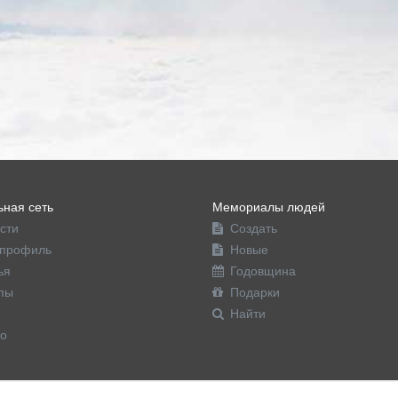
ная сеть
Мемориалы людей
сти
Создать
профиль
Новые
ья
Годовщина
пы
Подарки
Найти
о