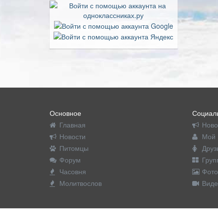
Основное
Социаль
Главная
Ново
Новости
Мой 
Питомцы
Друз
Форум
Груп
Часовня
Фото
Молитвослов
Виде