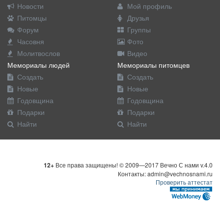
Новости
Мой профиль
Питомцы
Друзья
Форум
Группы
Часовня
Фото
Молитвослов
Видео
Мемориалы людей
Мемориалы питомцев
Создать
Создать
Новые
Новые
Годовщина
Годовщина
Подарки
Подарки
Найти
Найти
12+
Все права защищены! © 2009—2017 Вечно С нами v.4.0
Контакты: admin@vechnosnami.ru
Проверить аттестат