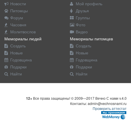
Новости
Мой профиль
Питомцы
Друзья
Форум
Группы
Часовня
Фото
Молитвослов
Видео
Мемориалы людей
Мемориалы питомцев
Создать
Создать
Новые
Новые
Годовщина
Годовщина
Подарки
Подарки
Найти
Найти
12+
Все права защищены! © 2009—2017 Вечно С нами v.4.0
Контакты: admin@vechnosnami.ru
Проверить аттестат