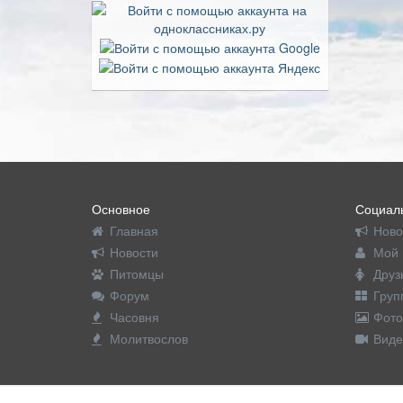
Основное
Социаль
Главная
Ново
Новости
Мой 
Питомцы
Друз
Форум
Груп
Часовня
Фото
Молитвослов
Виде