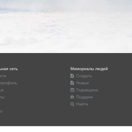
ная сеть
Мемориалы людей
сти
Создать
профиль
Новые
ья
Годовщина
пы
Подарки
Найти
о