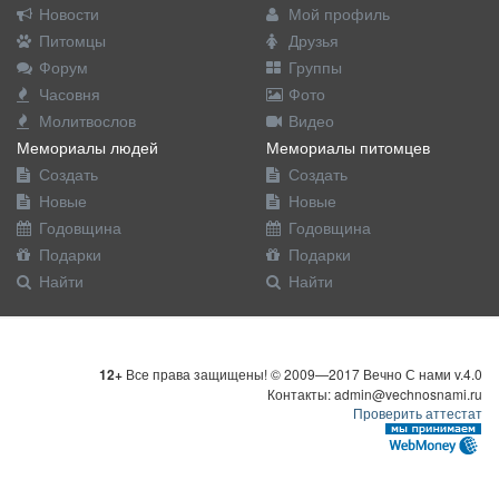
Новости
Мой профиль
Питомцы
Друзья
Форум
Группы
Часовня
Фото
Молитвослов
Видео
Мемориалы людей
Мемориалы питомцев
Создать
Создать
Новые
Новые
Годовщина
Годовщина
Подарки
Подарки
Найти
Найти
12+
Все права защищены! © 2009—2017 Вечно С нами v.4.0
Контакты: admin@vechnosnami.ru
Проверить аттестат