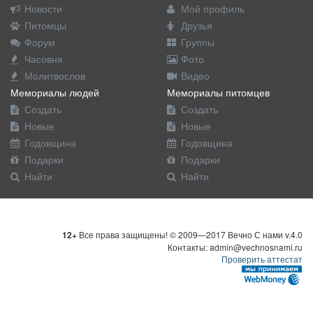
Новости
Мой профиль
Питомцы
Друзья
Форум
Группы
Часовня
Фото
Молитвослов
Видео
Мемориалы людей
Мемориалы питомцев
Создать
Создать
Новые
Новые
Годовщина
Годовщина
Подарки
Подарки
Найти
Найти
12+
Все права защищены! © 2009—2017 Вечно С нами v.4.0
Контакты: admin@vechnosnami.ru
Проверить аттестат