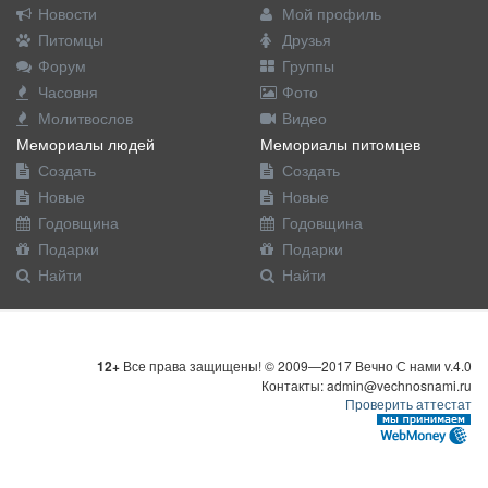
Новости
Мой профиль
Питомцы
Друзья
Форум
Группы
Часовня
Фото
Молитвослов
Видео
Мемориалы людей
Мемориалы питомцев
Создать
Создать
Новые
Новые
Годовщина
Годовщина
Подарки
Подарки
Найти
Найти
12+
Все права защищены! © 2009—2017 Вечно С нами v.4.0
Контакты: admin@vechnosnami.ru
Проверить аттестат