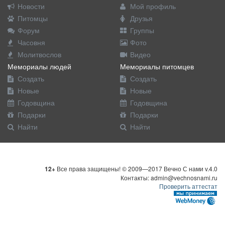
Новости
Мой профиль
Питомцы
Друзья
Форум
Группы
Часовня
Фото
Молитвослов
Видео
Мемориалы людей
Мемориалы питомцев
Создать
Создать
Новые
Новые
Годовщина
Годовщина
Подарки
Подарки
Найти
Найти
12+
Все права защищены! © 2009—2017 Вечно С нами v.4.0
Контакты: admin@vechnosnami.ru
Проверить аттестат