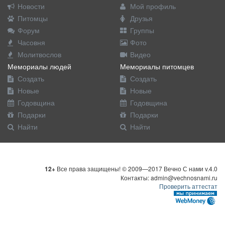
Новости
Мой профиль
Питомцы
Друзья
Форум
Группы
Часовня
Фото
Молитвослов
Видео
Мемориалы людей
Мемориалы питомцев
Создать
Создать
Новые
Новые
Годовщина
Годовщина
Подарки
Подарки
Найти
Найти
12+
Все права защищены! © 2009—2017 Вечно С нами v.4.0
Контакты: admin@vechnosnami.ru
Проверить аттестат