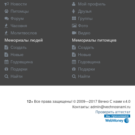
Новости
Мой профиль
Питомцы
Друзья
Форум
Группы
Часовня
Фото
Молитвослов
Видео
Мемориалы людей
Мемориалы питомцев
Создать
Создать
Новые
Новые
Годовщина
Годовщина
Подарки
Подарки
Найти
Найти
12+
Все права защищены! © 2009—2017 Вечно С нами v.4.0
Контакты: admin@vechnosnami.ru
Проверить аттестат