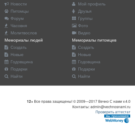
Новости
Мой профиль
Питомцы
Друзья
Форум
Группы
Часовня
Фото
Молитвослов
Видео
Мемориалы людей
Мемориалы питомцев
Создать
Создать
Новые
Новые
Годовщина
Годовщина
Подарки
Подарки
Найти
Найти
12+
Все права защищены! © 2009—2017 Вечно С нами v.4.0
Контакты: admin@vechnosnami.ru
Проверить аттестат