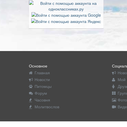
Основное
Социаль
Главная
Ново
Новости
Мой 
Питомцы
Друз
Форум
Груп
Часовня
Фото
Молитвослов
Виде