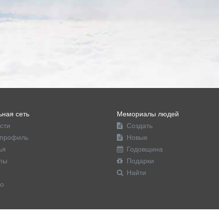
ная сеть
Мемориалы людей
сти
Создать
профиль
Новые
ья
Годовщина
пы
Подарки
Найти
о