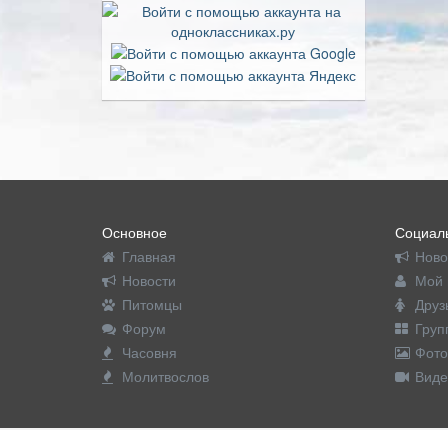
Основное
Социаль
Главная
Ново
Новости
Мой 
Питомцы
Друз
Форум
Груп
Часовня
Фото
Молитвослов
Виде