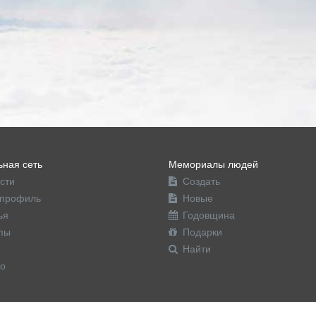
ная сеть
Мемориалы людей
сти
Создать
профиль
Новые
ья
Годовщина
пы
Подарки
Найти
о