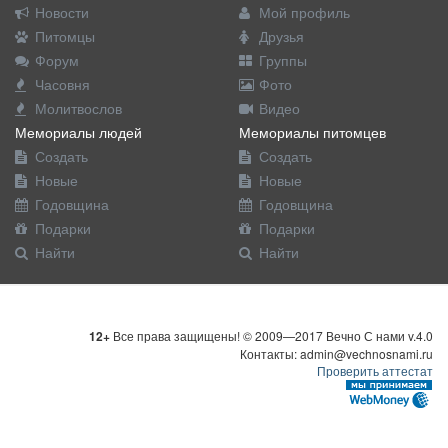
Новости
Мой профиль
Питомцы
Друзья
Форум
Группы
Часовня
Фото
Молитвослов
Видео
Мемориалы людей
Мемориалы питомцев
Создать
Создать
Новые
Новые
Годовщина
Годовщина
Подарки
Подарки
Найти
Найти
12+
Все права защищены! © 2009—2017 Вечно С нами v.4.0
Контакты: admin@vechnosnami.ru
Проверить аттестат