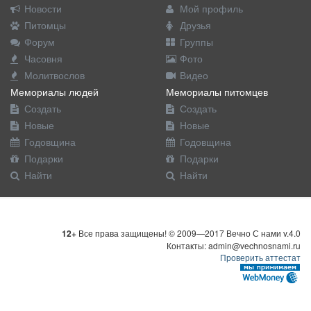
Новости
Мой профиль
Питомцы
Друзья
Форум
Группы
Часовня
Фото
Молитвослов
Видео
Мемориалы людей
Мемориалы питомцев
Создать
Создать
Новые
Новые
Годовщина
Годовщина
Подарки
Подарки
Найти
Найти
12+
Все права защищены! © 2009—2017 Вечно С нами v.4.0
Контакты: admin@vechnosnami.ru
Проверить аттестат