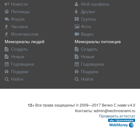
Новости
Мой профиль
Питомцы
Друзья
Форум
Группы
Часовня
Фото
Молитвослов
Видео
Мемориалы людей
Мемориалы питомцев
Создать
Создать
Новые
Новые
Годовщина
Годовщина
Подарки
Подарки
Найти
Найти
12+
Все права защищены! © 2009—2017 Вечно С нами v.4.0
Контакты: admin@vechnosnami.ru
Проверить аттестат