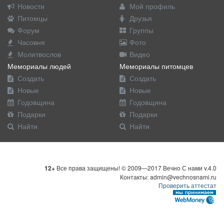
Новости
Мой профиль
Питомцы
Друзья
Форум
Группы
Часовня
Фото
Молитвослов
Видео
Мемориалы людей
Мемориалы питомцев
Создать
Создать
Новые
Новые
Годовщина
Годовщина
Подарки
Подарки
Найти
Найти
12+
Все права защищены! © 2009—2017 Вечно С нами v.4.0
Контакты: admin@vechnosnami.ru
Проверить аттестат