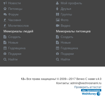
Новости
Мой профиль
Питомцы
Друзья
Форум
Группы
Часовня
Фото
Молитвослов
Видео
Мемориалы людей
Мемориалы питомцев
Создать
Создать
Новые
Новые
Годовщина
Годовщина
Подарки
Подарки
Найти
Найти
12+
Все права защищены! © 2009—2017 Вечно С нами v.4.0
Контакты: admin@vechnosnami.ru
Проверить аттестат