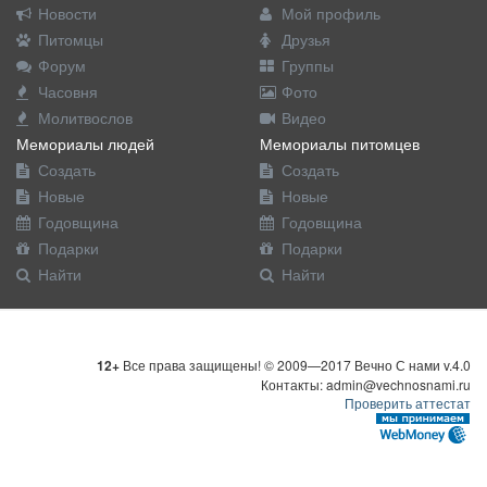
Новости
Мой профиль
Питомцы
Друзья
Форум
Группы
Часовня
Фото
Молитвослов
Видео
Мемориалы людей
Мемориалы питомцев
Создать
Создать
Новые
Новые
Годовщина
Годовщина
Подарки
Подарки
Найти
Найти
12+
Все права защищены! © 2009—2017 Вечно С нами v.4.0
Контакты: admin@vechnosnami.ru
Проверить аттестат