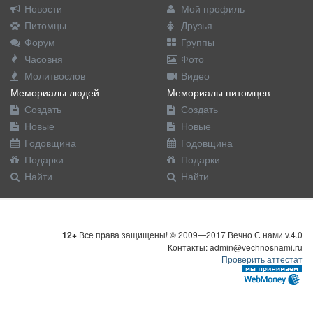
Новости
Мой профиль
Питомцы
Друзья
Форум
Группы
Часовня
Фото
Молитвослов
Видео
Мемориалы людей
Мемориалы питомцев
Создать
Создать
Новые
Новые
Годовщина
Годовщина
Подарки
Подарки
Найти
Найти
12+
Все права защищены! © 2009—2017 Вечно С нами v.4.0
Контакты: admin@vechnosnami.ru
Проверить аттестат