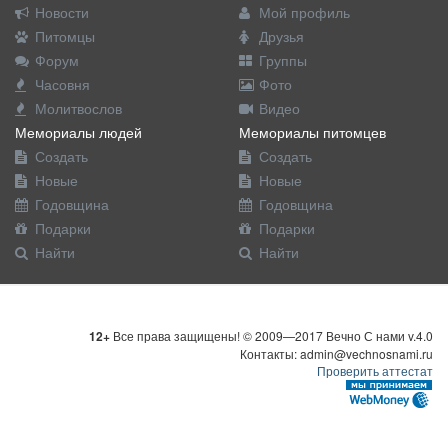
Новости
Мой профиль
Питомцы
Друзья
Форум
Группы
Часовня
Фото
Молитвослов
Видео
Мемориалы людей
Мемориалы питомцев
Создать
Создать
Новые
Новые
Годовщина
Годовщина
Подарки
Подарки
Найти
Найти
12+
Все права защищены! © 2009—2017 Вечно С нами v.4.0
Контакты: admin@vechnosnami.ru
Проверить аттестат