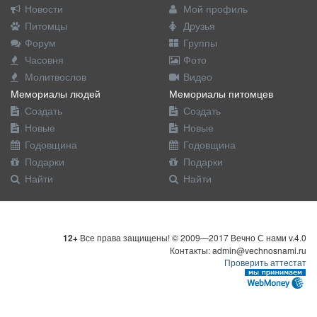
Новости
Мой профиль
Питомцы
Друзья
Форум
Группы
Часовня
Фото
Молитвослов
Видео
Мемориалы людей
Мемориалы питомцев
Создать
Создать
Новые
Новые
Годовщина
Годовщина
Подарки
Подарки
Найти
Найти
12+
Все права защищены! © 2009—2017 Вечно С нами v.4.0
Контакты: admin@vechnosnami.ru
Проверить аттестат