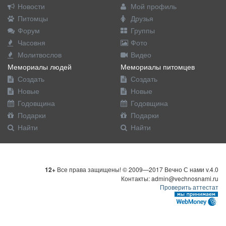
Новости
Мой профиль
Питомцы
Друзья
Форум
Группы
Часовня
Фото
Молитвослов
Видео
Мемориалы людей
Мемориалы питомцев
Создать
Создать
Новые
Новые
Годовщина
Годовщина
Подарки
Подарки
Найти
Найти
12+
Все права защищены! © 2009—2017 Вечно С нами v.4.0
Контакты: admin@vechnosnami.ru
Проверить аттестат