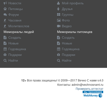
Новости
Мой профиль
Питомцы
Друзья
Форум
Группы
Часовня
Фото
Молитвослов
Видео
Мемориалы людей
Мемориалы питомцев
Создать
Создать
Новые
Новые
Годовщина
Годовщина
Подарки
Подарки
Найти
Найти
12+
Все права защищены! © 2009—2017 Вечно С нами v.4.0
Контакты: admin@vechnosnami.ru
Проверить аттестат