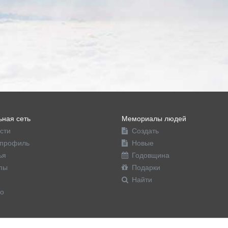
ная сеть
Мемориалы людей
сти
Создать
профиль
Новые
ья
Годовщина
пы
Подарки
Найти
о