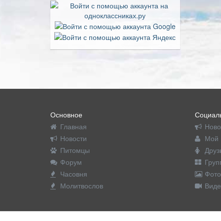
Основное
Социаль
Главная
Ново
Новости
Мой 
Питомцы
Друз
Форум
Груп
Часовня
Фото
Молитвослов
Виде