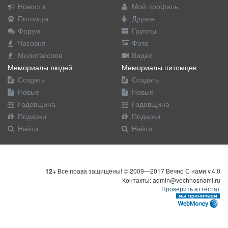
Новости
Мой профиль
Питомцы
Друзья
Форум
Группы
Часовня
Фото
Молитвослов
Видео
Мемориалы людей
Мемориалы питомцев
Создать
Создать
Новые
Новые
Годовщина
Годовщина
Подарки
Подарки
Найти
Найти
12+
Все права защищены! © 2009—2017 Вечно С нами v.4.0
Контакты: admin@vechnosnami.ru
Проверить аттестат