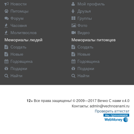
Новости
Мой профиль
Питомцы
Друзья
Форум
Группы
Часовня
Фото
Молитвослов
Видео
Мемориалы людей
Мемориалы питомцев
Создать
Создать
Новые
Новые
Годовщина
Годовщина
Подарки
Подарки
Найти
Найти
12+
Все права защищены! © 2009—2017 Вечно С нами v.4.0
Контакты: admin@vechnosnami.ru
Проверить аттестат