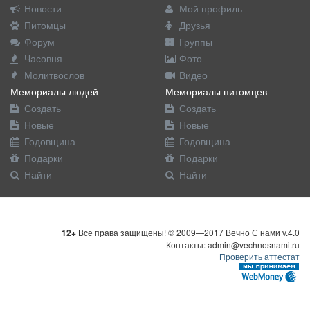
Новости
Мой профиль
Питомцы
Друзья
Форум
Группы
Часовня
Фото
Молитвослов
Видео
Мемориалы людей
Мемориалы питомцев
Создать
Создать
Новые
Новые
Годовщина
Годовщина
Подарки
Подарки
Найти
Найти
12+
Все права защищены! © 2009—2017 Вечно С нами v.4.0
Контакты: admin@vechnosnami.ru
Проверить аттестат