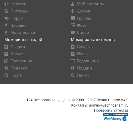
Новости
Мой профиль
Питомцы
Друзья
Форум
Группы
Часовня
Фото
Молитвослов
Видео
Мемориалы людей
Мемориалы питомцев
Создать
Создать
Новые
Новые
Годовщина
Годовщина
Подарки
Подарки
Найти
Найти
12+
Все права защищены! © 2009—2017 Вечно С нами v.4.0
Контакты: admin@vechnosnami.ru
Проверить аттестат