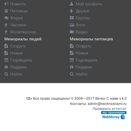
Новости
Мой профиль
Питомцы
Друзья
Форум
Группы
Часовня
Фото
Молитвослов
Видео
Мемориалы людей
Мемориалы питомцев
Создать
Создать
Новые
Новые
Годовщина
Годовщина
Подарки
Подарки
Найти
Найти
12+
Все права защищены! © 2009—2017 Вечно С нами v.4.0
Контакты: admin@vechnosnami.ru
Проверить аттестат