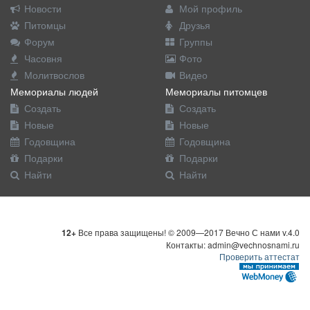
Новости
Мой профиль
Питомцы
Друзья
Форум
Группы
Часовня
Фото
Молитвослов
Видео
Мемориалы людей
Мемориалы питомцев
Создать
Создать
Новые
Новые
Годовщина
Годовщина
Подарки
Подарки
Найти
Найти
12+
Все права защищены! © 2009—2017 Вечно С нами v.4.0
Контакты: admin@vechnosnami.ru
Проверить аттестат